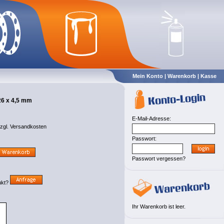
Mein Konto
|
Warenkorb
|
Kasse
26 x 4,5 mm
E-Mail-Adresse:
zzgl.
Versandkosten
Passwort:
Passwort vergessen?
ukt?
Ihr Warenkorb ist leer.