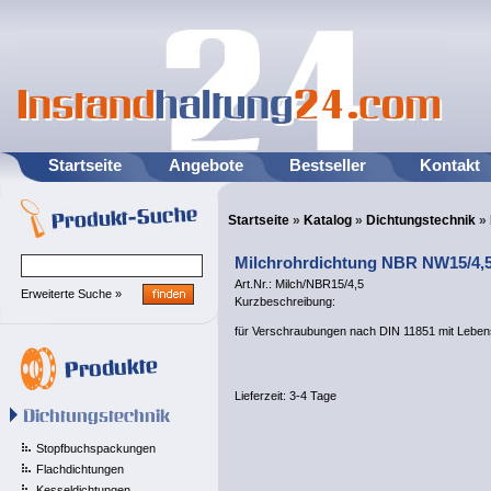
Startseite
Angebote
Bestseller
Kontakt
Startseite
»
Katalog
»
Dichtungstechnik
»
Milchrohrdichtung NBR NW15/4,5 
Art.Nr.: Milch/NBR15/4,5
Erweiterte Suche »
Kurzbeschreibung:
für Verschraubungen nach DIN 11851 mit Leben
Lieferzeit:
3-4 Tage
Stopfbuchspackungen
Flachdichtungen
Kesseldichtungen