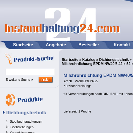
Startseite
Angebote
Bestseller
Kontakt
Startseite
»
Katalog
»
Dichtungstechnik
»
Milchrohrdichtung EPDM NW40/5 42 x 52 
Milchrohrdichtung EPDM NW40/5 
Erweiterte Suche »
Art.Nr.: Milch/EP80°40/5
Kurzbeschreibung:
für Verschraubungen nach DIN 11851 mit Leben
Lieferzeit:
1 Woche
Stopfbuchspackungen
Flachdichtungen
Kesseldichtungen