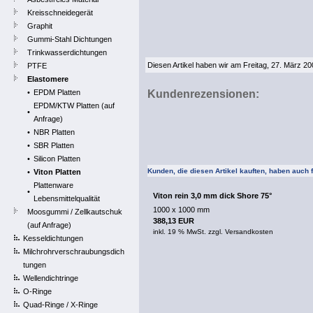
Kreisschneidegerät
Graphit
Gummi-Stahl Dichtungen
Trinkwasserdichtungen
Diesen Artikel haben wir am Freitag, 27. März 
PTFE
Elastomere
•
EPDM Platten
Kundenrezensionen:
EPDM/KTW Platten (auf
•
Anfrage)
•
NBR Platten
•
SBR Platten
•
Silicon Platten
Kunden, die diesen Artikel kauften, haben auch fo
•
Viton Platten
Plattenware
•
Viton rein 3,0 mm dick Shore 75°
Lebensmittelqualität
1000 x 1000 mm
Moosgummi / Zellkautschuk
388,13 EUR
(auf Anfrage)
inkl. 19 % MwSt. zzgl.
Versandkosten
Kesseldichtungen
Milchrohrverschraubungsdich
tungen
Wellendichtringe
O-Ringe
Quad-Ringe / X-Ringe