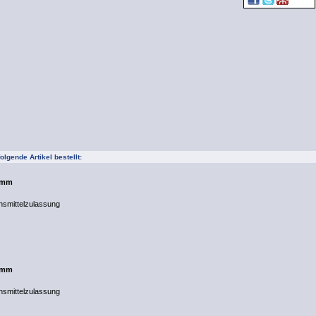
lgende Artikel bestellt:
8 mm
nsmittelzulassung
8 mm
nsmittelzulassung