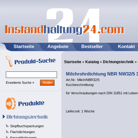
Startseite
Angebote
Bestseller
Kontakt
Startseite
»
Katalog
»
Dichtungstechnik
»
Milchrohrdichtung NBR NW32/5 3
Art.Nr.: Milch/NBR32/5
Erweiterte Suche »
Kurzbeschreibung:
für Verschraubungen nach DIN 11851 mit Leben
Lieferzeit:
1 Woche
Stopfbuchspackungen
Flachdichtungen
Kesseldichtungen