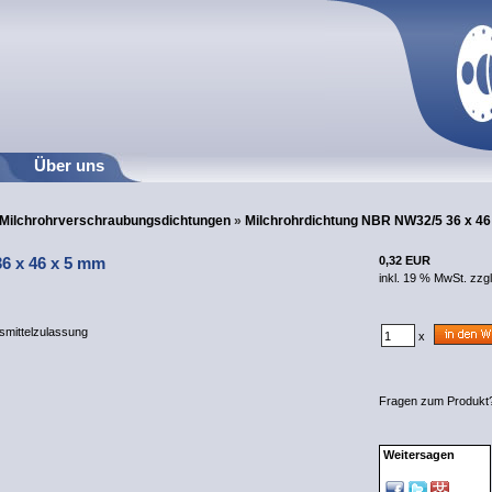
Über uns
Milchrohrverschraubungsdichtungen
»
Milchrohrdichtung NBR NW32/5 36 x 4
6 x 46 x 5 mm
0,32 EUR
inkl. 19 % MwSt. zzg
smittelzulassung
x
Fragen zum Produk
Weitersagen