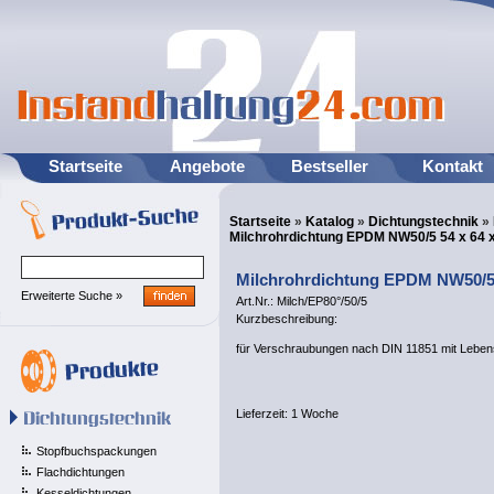
Startseite
Angebote
Bestseller
Kontakt
Startseite
»
Katalog
»
Dichtungstechnik
»
Milchrohrdichtung EPDM NW50/5 54 x 64 
Milchrohrdichtung EPDM NW50/5 
Erweiterte Suche »
Art.Nr.: Milch/EP80°/50/5
Kurzbeschreibung:
für Verschraubungen nach DIN 11851 mit Leben
Lieferzeit:
1 Woche
Stopfbuchspackungen
Flachdichtungen
Kesseldichtungen