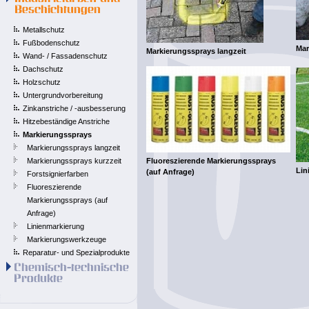
Metallschutz
Fußbodenschutz
Mar
Markierungssprays langzeit
Wand- / Fassadenschutz
Dachschutz
Holzschutz
Untergrundvorbereitung
Zinkanstriche / -ausbesserung
Hitzebeständige Anstriche
Markierungssprays
Markierungssprays langzeit
Markierungssprays kurzzeit
Fluoreszierende Markierungssprays
Lin
(auf Anfrage)
Forstsignierfarben
Fluoreszierende
Markierungssprays (auf
Anfrage)
Linienmarkierung
Markierungswerkzeuge
Reparatur- und Spezialprodukte