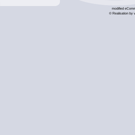
mod
ified eCom
© Realisation by