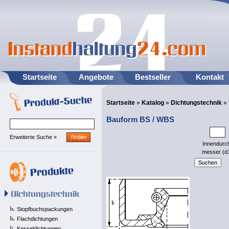
Startseite
Angebote
Bestseller
Kontakt
Startseite
»
Katalog
»
Dichtungstechnik
»
Bauform BS / WBS
Erweiterte Suche »
Innendurc
messer (d
Stopfbuchspackungen
Flachdichtungen
Kesseldichtungen