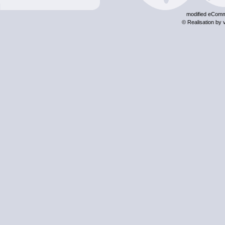
mod
ified eCom
© Realisation by