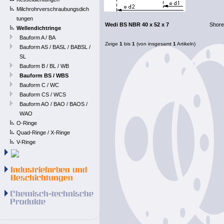
Milchrohrverschraubungsdich
tungen
Wedi BS NBR 40 x 52 x 7
Shore
Wellendichtringe
Bauform A / BA
Zeige
1
bis
1
(von insgesamt
1
Artikeln)
Bauform AS / BASL / BABSL /
SL
Bauform B / BL / WB
Bauform BS / WBS
Bauform C / WC
Bauform CS / WCS
Bauform AO / BAO / BAOS /
WAO
O-Ringe
Quad-Ringe / X-Ringe
V-Ringe