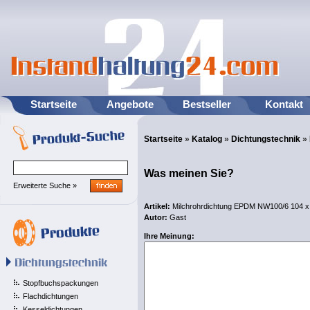
Startseite
Angebote
Bestseller
Kontakt
Startseite
»
Katalog
»
Dichtungstechnik
»
Was meinen Sie?
Erweiterte Suche »
Artikel:
Milchrohrdichtung EPDM NW100/6 104 x
Autor:
Gast
Ihre Meinung:
Stopfbuchspackungen
Flachdichtungen
Kesseldichtungen