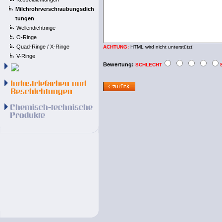
Milchrohrverschraubungsdich
tungen
Wellendichtringe
O-Ringe
Quad-Ringe / X-Ringe
ACHTUNG:
HTML wird nicht unterstützt!
V-Ringe
Bewertung:
SCHLECHT