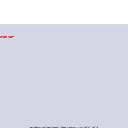
SEHR GUT
mod
ified eCommerce Shopsoftware © 2009-2026