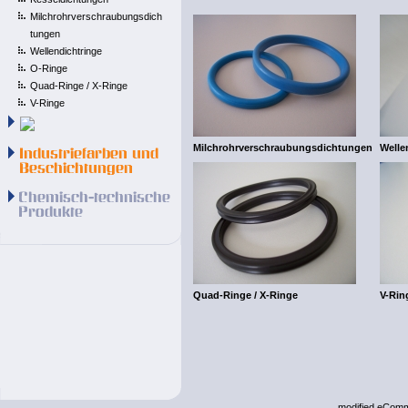
Milchrohrverschraubungsdich
tungen
Wellendichtringe
O-Ringe
Quad-Ringe / X-Ringe
V-Ringe
Milchrohrverschraubungsdichtungen
Welle
Quad-Ringe / X-Ringe
V-Rin
mod
ified eCom